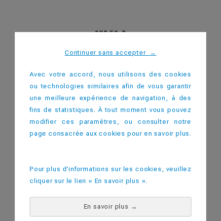
CUP 50-R
Continuer sans accepter
→
Avec votre accord, nous utilisons des cookies
ou technologies similaires afin de vous garantir
une meilleure expérience de navigation, à des
fins de statistiques. À tout moment vous pouvez
modifier ces paramètres, ou consulter notre
page consacrée aux cookies pour en savoir plus.
Pour plus d'informations sur les cookies, veuillez
cliquer sur le lien « En savoir plus ».
En savoir plus
→