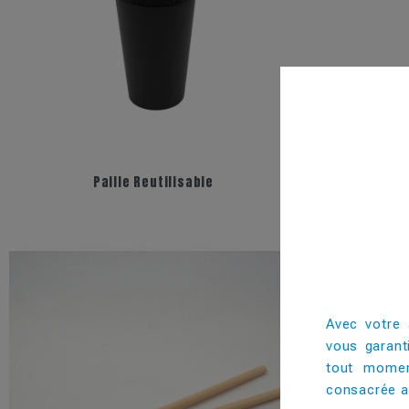
+6
Paille Reutilisable
Avec votre 
vous garant
tout momen
consacrée au