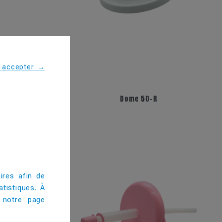
s accepter
→
Dome 50-R
ires afin de
tistiques. À
 notre page