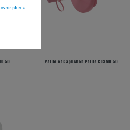
avoir plus ».
MO 50
Paille et Capuchon Paille COSMO 50