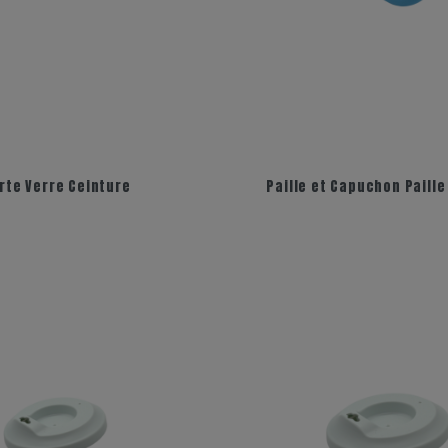
rte Verre Ceinture
Paille et Capuchon Paill