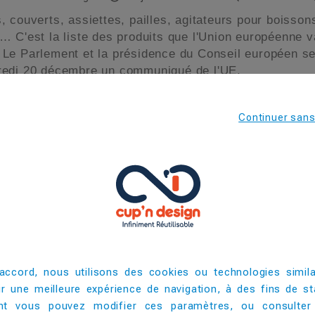
, couverts, assiettes, pailles, agitateurs pour boisson
es…
C'est la liste des produits que l'Union européenne va
Le Parlement et la présidence du Conseil européen se s
redi 20 décembre un communiqué de l'UE.
ticles tels que les emballages, les gobelets et les couv
ourront être tenus de les éliminer dans certains cas. T
Continuer san
e matières recyclées d’ici à 2030. Les producteurs de 
bligation de compenser les coûts de la collecte publiq
 tous entendu les avertissements du Forum économique 
e que de poisson dans les océans d'ici à 2050 en term
tuel", a souligné Elisabeth Köstinger, ministre autri
e tournante de l’UE.
accord, nous utilisons des cookies ou technologies simila
ir une meilleure expérience de navigation, à des fins de sta
t vous pouvez modifier ces paramètres, ou consulter
gie
Plastique
Jetable