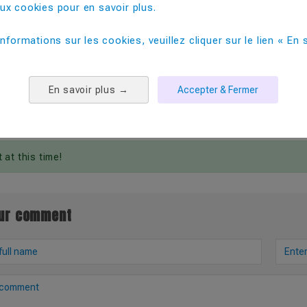
x cookies pour en savoir plus. ​
TEGORY
RELA
informations sur les cookies, veuillez cliquer sur le lien « En s
dable, c’est bien, non?
L'u
JET
isir le gobelet publicitaire réutilisable ?
En savoir plus
→
Accepter & Fermer
at this time!
our comment