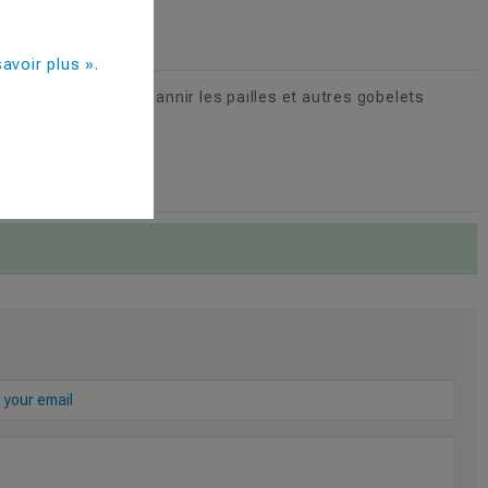
TED BY TAGS
avoir plus ».
nion Européenne va bannir les pailles et autres gobelets
ABLES.