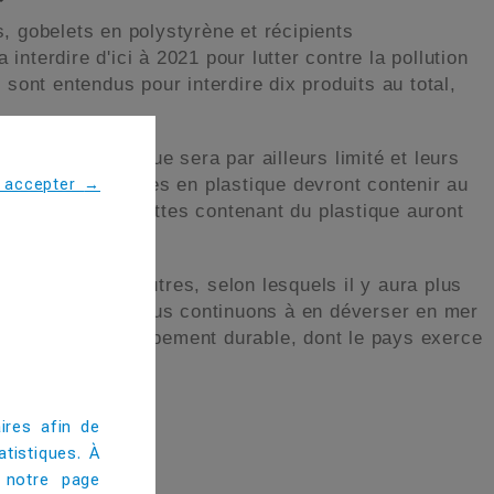
s, gobelets en polystyrène et récipients
 interdire d'ici à 2021
pour lutter contre la pollution
ont entendus pour interdire dix produits au total,
ercles en plastique sera par ailleurs limité et leurs
outes les bouteilles en plastique devront contenir au
s accepter
→
filtres de cigarettes contenant du plastique auront
ue des mégots.
mondial et d'autres, selon lesquels il y aura plus
es de masse si nous continuons à en déverser en mer
chienne du Développement durable, dont le pays exerce
ires afin de
tistiques. À
 notre page