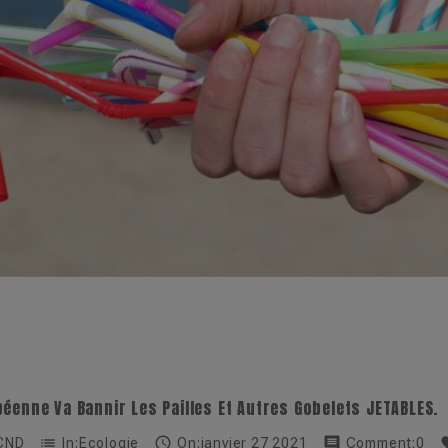
éenne Va Bannir Les Pailles Et Autres Gobelets JETABLES.
list

comment
fav
CND
In:
Ecologie
On:
janvier
27
2021
Comment:
0