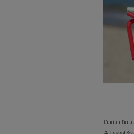
L'union Europ
person
Posted By: