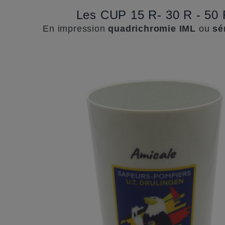
Les CUP 15 R- 30 R - 50
En impression
quadrichromie IML
ou
sé