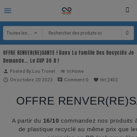
OFFRE RENVER(RE)SANTE ! Dans La Famille Des Recyclés Je
Demande... Le CUP 30 R !
person
list
Posted By:
Lou Tronel
In:
Home

comment
favorite
On:
octobre
20
2023
Comment:
0
Hit:
2402
OFFRE RENVER(RE)S
A partir du
16/10
commandez nos produits 
de plastique recyclé au même prix que le