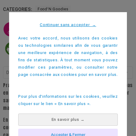
CATEGORIES:
Food'N Goodies
Continuer sans accepter
→
Avec votre accord, nous utilisons des cookies
ou technologies similaires afin de vous garantir
une meilleure expérience de navigation, à des
fins de statistiques. À tout moment vous pouvez
modifier ces paramètres, ou consulter notre
Description
page consacrée aux cookies pour en savoir plus.
Pratique, réutilisable et personnalisable, la boite à repas
en polypropylène, de forme carré permet de transporter
Pour plus d'informations sur les cookies, veuillez
sandwichs, salades mais aussi de réchauffer des plats
cliquer sur le lien « En savoir plus ».
maisons au micro-onde.
En cadeau d'entreprise pour les collaborateurs ou pour
En savoir plus
→
communiquer sur une marque alimentaire lors d'une
campagne promotionnelle.
Accepter & Fermer