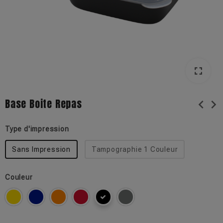
fullscreen
Base Boite Repas
chevron_left
chevron_right
Type d'impression
Sans Impression
Tampographie 1 Couleur
Couleur