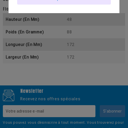
Fiche technique
Hauteur (En Mm)
48
Poids (En Gramme)
88
Longueur (En Mm)
172
Largeur (En Mm)
172
Newsletter
Recevez nos offres spéciales
S’abonner
Vous pouvez vous désinscrire à tout moment. Vous trouverez pour