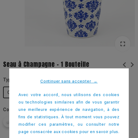
fullscreen
Seau à Champagne - 1 Bouteille
chevron_left
chevron_right
Type d'impression
Continuer sans accepter
→
Quadrichromie IML
Quadrichromie IML - MATE
Avec votre accord, nous utilisons des cookies
ou technologies similaires afin de vous garantir
une meilleure expérience de navigation, à des
Couleur
fins de statistiques. À tout moment vous pouvez
modifier ces paramètres, ou consulter notre
page consacrée aux cookies pour en savoir plus.