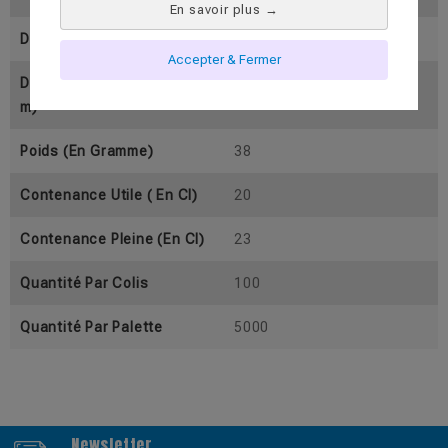
En savoir plus
→
Diamètre Inférieur (En Mm)
46
Accepter & Fermer
Diamètre Supérieur (En M
51
M)
Poids (En Gramme)
38
Contenance Utile ( En Cl)
20
Contenance Pleine (En Cl)
23
Quantité Par Colis
100
Quantité Par Palette
5000
Newsletter