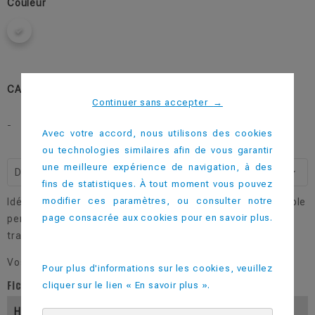
Couleur
CATEGORIES:
Les Festifs
Continuer sans accepter
→
-
Avec votre accord, nous utilisons des cookies
ou technologies similaires afin de vous garantir
une meilleure expérience de navigation, à des
Description
fins de statistiques. À tout moment vous pouvez
modifier ces paramètres, ou consulter notre
Idéal pour les boissons allongées, ce verre Tube incassable
page consacrée aux cookies pour en savoir plus.
permet de déguster toutes sortes de cocktail en toute
tranquillité.
Vos clients n'ont pas fini de s'en... Resservir !
Pour plus d'informations sur les cookies, veuillez
Fiche technique
cliquer sur le lien « En savoir plus ».
Hauteur (En Mm)
144.5