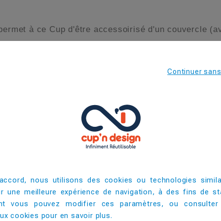
permet à ce Cup d'être accessoirisé d'un couvercle (av
belet est parfait pour les enfants. Verre ludique, per
er ou d’un pique-nique. C’est un excellent goodies de
 leur personnage préféré.
Continuer san
98
60
77
27
accord, nous utilisons des cookies ou technologies simila
25
ir une meilleure expérience de navigation, à des fins de sta
t vous pouvez modifier ces paramètres, ou consulter
32
x cookies pour en savoir plus. ​