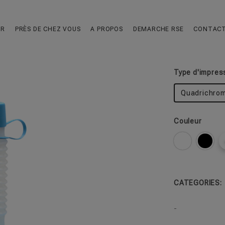
Cosmo 25
UR
PRÈS DE CHEZ VOUS
A PROPOS
DEMARCHE RSE
CONTAC
Un super ver
Type d'impres
Quadrichrom
Couleur
CATEGORIES:
-