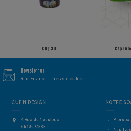
+17
Cup 30
Capucho
Newsletter
Recevez nos offres spéciales
CUP’N DESIGN
NOTRE SO
4 Rue du Néoulous
A propo

66400 CERET
Nos type