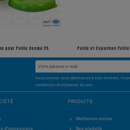
n pour Paille Cosmo 25
Paille et Capuchon Paill
Vous pouvez vous désinscrire à tout moment. Vous 
conditions d'utilisation du site.
CIÉTÉ
PRODUITS
s
Meilleures ventes
s d'impressions
Nos produits