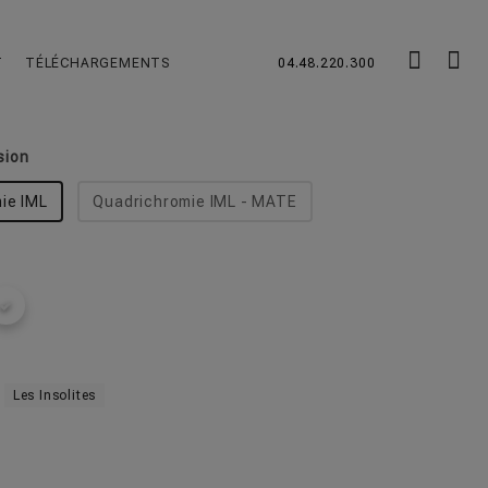
chevron_left
T
TÉLÉCHARGEMENTS
04.48.220.300
re goodies avec sa paille.
sion
ie IML
Quadrichromie IML - MATE
Les Insolites