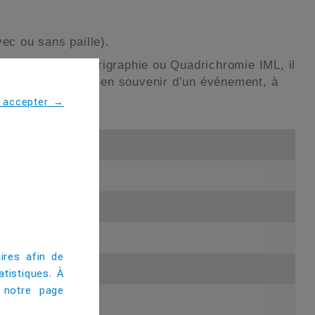
ec ou sans paille).
sonnalisable en Sérigraphie ou Quadrichromie IML, il
stinés aux enfants en souvenir d’un événement, à
s accepter
→
ires afin de
tistiques. À
 notre page