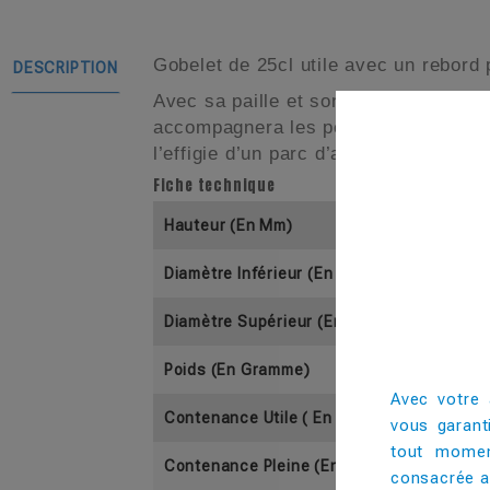
Gobelet de 25cl utile avec un rebord 
DESCRIPTION
Avec sa paille et son capuchon, ce go
accompagnera les petits lors du goût
l’effigie d’un parc d’attraction ou de
Fiche technique
Hauteur (En Mm)
Diamètre Inférieur (En Mm)
Diamètre Supérieur (En Mm)
Poids (En Gramme)
Avec votre 
Contenance Utile ( En Cl)
vous garant
tout momen
Contenance Pleine (En Cl)
consacrée au