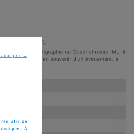
ec ou sans paille).
sonnalisable en Sérigraphie ou Quadrichromie IML, il
s accepter
→
stinés aux enfants en souvenir d’un événement, à
ires afin de
tistiques. À