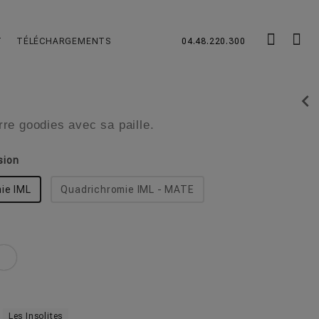
T
TÉLÉCHARGEMENTS
04.48.220.300
chevron_left
re goodies avec sa paille.
sion
ie IML
Quadrichromie IML - MATE
Les Insolites