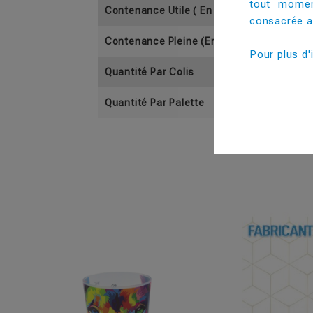
tout momen
Contenance Utile ( En Cl)
consacrée au
Contenance Pleine (En Cl)
Pour plus d'
Quantité Par Colis
Quantité Par Palette