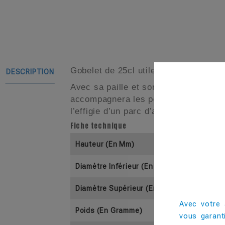
Gobelet de 25cl utile avec un rebord 
DESCRIPTION
Avec sa paille et son capuchon, ce go
accompagnera les petits lors du goût
l’effigie d’un parc d’attraction ou de
Fiche technique
Hauteur (En Mm)
Diamètre Inférieur (En Mm)
Diamètre Supérieur (En Mm)
Avec votre 
Poids (En Gramme)
vous garant