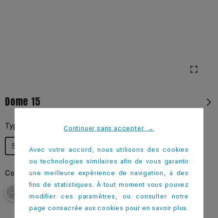
fullscreen
fullscreen
Dome 15
chevron_right
Type d'impression
Continuer sans accepter
→
Sans Impression
Avec votre accord, nous utilisons des cookies
ou technologies similaires afin de vous garantir
une meilleure expérience de navigation, à des
Couleur
fins de statistiques. À tout moment vous pouvez
modifier ces paramètres, ou consulter notre
page consacrée aux cookies pour en savoir plus.