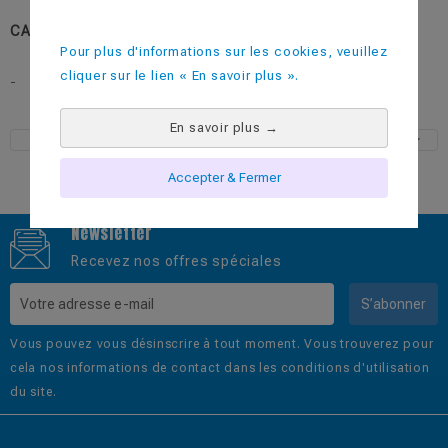
CATEGORIES:
Les Petits Plus
Pour plus d'informations sur les cookies, veuillez
cliquer sur le lien « En savoir plus ».
-
En savoir plus
→
Accepter & Fermer
Newsletter
Recevez nos offres spéciales
S’abonner
Vous pouvez vous désinscrire à tout moment. Vous trouverez pour
cela nos informations de contact dans les conditions d'utilisation
du site.