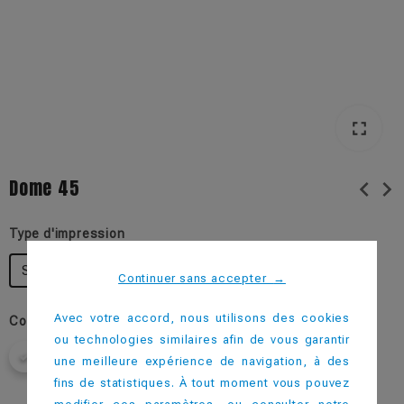
fullscreen
Dome 45
chevron_left
chevron_right
Type d'impression
Sans Impression
Continuer sans accepter
→
Avec votre accord, nous utilisons des cookies
Couleur
ou technologies similaires afin de vous garantir
une meilleure expérience de navigation, à des
fins de statistiques. À tout moment vous pouvez