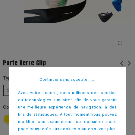
fullscreen
fullscreen
Porte Verre Clip
chevron_left
chevron_right
Type d'impression
Continuer sans accepter
→
Sans Impression
Avec votre accord, nous utilisons des cookies
ou technologies similaires afin de vous garantir
une meilleure expérience de navigation, à des
Couleur
fins de statistiques. À tout moment vous pouvez
modifier ces paramètres, ou consulter notre
page consacrée aux cookies pour en savoir plus.