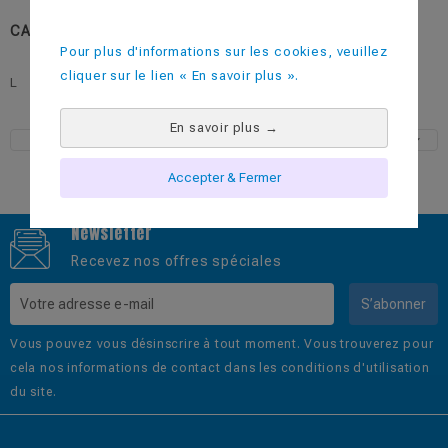
CATEGORIES:
Les Petits Plus
Pour plus d'informations sur les cookies, veuillez
cliquer sur le lien « En savoir plus ».
L
En savoir plus
→
Accepter & Fermer
Newsletter
Recevez nos offres spéciales
S’abonner
Vous pouvez vous désinscrire à tout moment. Vous trouverez pour
cela nos informations de contact dans les conditions d'utilisation
du site.