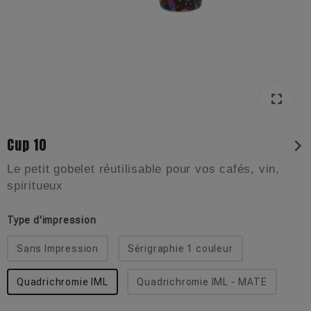
fullscreen
fullscreen
Cup 10
chevron_right
Le petit gobelet réutilisable pour vos cafés, vin,
spiritueux
Type d'impression
Sans Impression
Sérigraphie 1 couleur
Quadrichromie IML
Quadrichromie IML - MATE