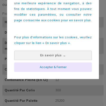
une meilleure expérience de navigation, à des
ou les cafés courts (expresso).
fins de statistiques. À tout moment vous pouvez
Fiche technique
modifier ces paramètres, ou consulter notre
page consacrée aux cookies pour en savoir plus.
Hauteur (En Mm)
70
Diamètre Inférieur (En Mm)
41
Pour plus d'informations sur les cookies, veuillez
cliquer sur le lien « En savoir plus ».
Diamètre Supérieur (En M
55
M)
En savoir plus
→
Poids (En Gramme)
11
Accepter & Fermer
Contenance Utile ( En Cl)
10
Contenance Pleine (En Cl)
12
Quantité Par Colis
300
Quantité Par Palette
25200