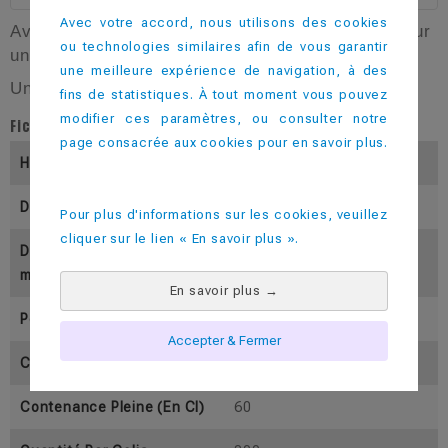
Avec votre accord, nous utilisons des cookies
Avec une capacité pleine à 60 cl, il est parfait pour
ou technologies similaires afin de vous garantir
une expérience de boissons sans compromis.
une meilleure expérience de navigation, à des
Une vraie pinte à l'anglaise.
fins de statistiques. À tout moment vous pouvez
modifier ces paramètres, ou consulter notre
Fiche technique
page consacrée aux cookies pour en savoir plus.
Hauteur (En Mm)
161
Diamètre Inférieur (En Mm)
61
Pour plus d'informations sur les cookies, veuillez
cliquer sur le lien « En savoir plus ».
Diamètre Supérieur (En M
83
M)
En savoir plus
→
Poids (En Gramme)
52
Accepter & Fermer
Contenance Utile ( En Cl)
50
Contenance Pleine (En Cl)
60