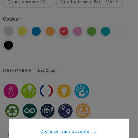
Quadrichromie IML
Quadrichromie IML - MATE
Couleur
CATEGORIES:
Les Cups
Continuer sans accepter
→
Description