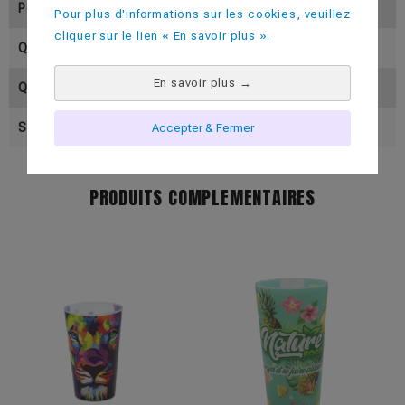
Poids (En Gramme)
14
Pour plus d'informations sur les cookies, veuillez
cliquer sur le lien « En savoir plus ».
Quantité Par Colis
300
En savoir plus
→
Quantité Par Palette
10000
Sous Conditionnement
100
Accepter & Fermer
PRODUITS COMPLEMENTAIRES