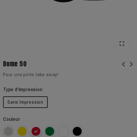
fullscreen
fullscreen
Dome 50
chevron_left
chevron_right
Pour une pinte take away!
Type d'impression
Sans Impression
Couleur