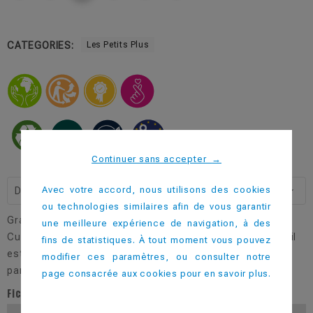
CATEGORIES:
Les Petits Plus
Continuer sans accepter
→
Avec votre accord, nous utilisons des cookies
Description
ou technologies similaires afin de vous garantir
Grace à ce capuchon dôme, vous pourrez emporter votre
une meilleure expérience de navigation, à des
Cup50 partout avec vous. Résistant au chaud et au froid, il
fins de statistiques. À tout moment vous pouvez
est également réutilisable et lavable. Il protègera
modifier ces paramètres, ou consulter notre
parfaitement votre pinte lors de festival, fête de rue…
page consacrée aux cookies pour en savoir plus.
Fiche technique