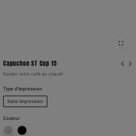
fullscreen
fullscreen
Capuchon ST Cup 15
chevron_left
chevron_right
Garder votre café au chaud!
Type d'impression
Sans Impression
Couleur