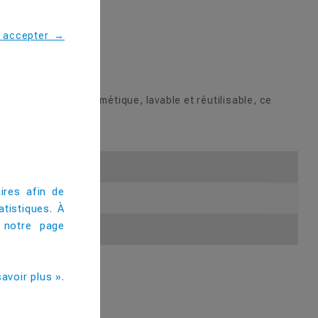
s accepter
→
sson préférée. Hermétique, lavable et réutilisable, ce
ires afin de
tistiques. À
 notre page
avoir plus ».