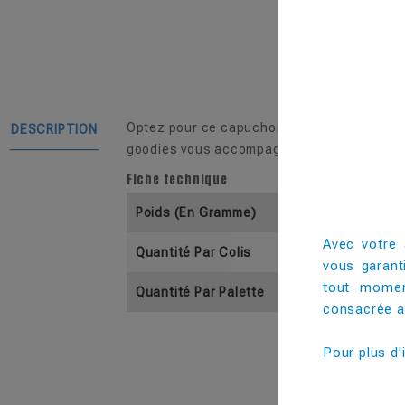
Optez pour ce capuchon sans trou, adaptabl
DESCRIPTION
goodies vous accompagnera partout en tout
Fiche technique
Poids (En Gramme)
Avec votre 
Quantité Par Colis
vous garant
tout momen
Quantité Par Palette
consacrée au
Pour plus d'