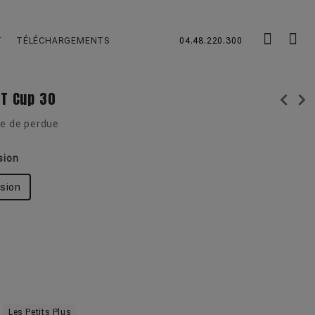
T
TÉLÉCHARGEMENTS
04.48.220.300
T Cup 30
chevron_left
chevron_right
te de perdue
sion
sion
Les Petits Plus