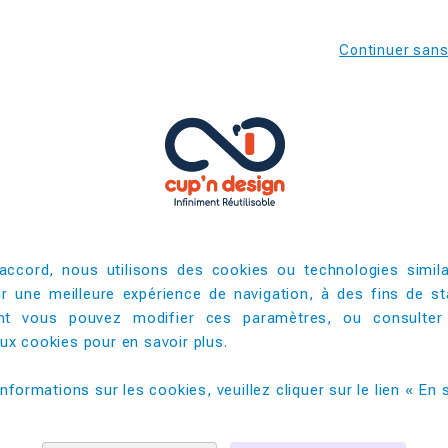
fullscreen
Continuer san
e au Cup 30 et Cup35 et ne perdez plus une goutte de votre boi
e sécurité.
6
accord, nous utilisons des cookies ou technologies simila
500
ir une meilleure expérience de navigation, à des fins de sta
t vous pouvez modifier ces paramètres, ou consulter
10000
x cookies pour en savoir plus. ​
informations sur les cookies, veuillez cliquer sur le lien « En s
PRODUITS COMPLEMENTAIRES