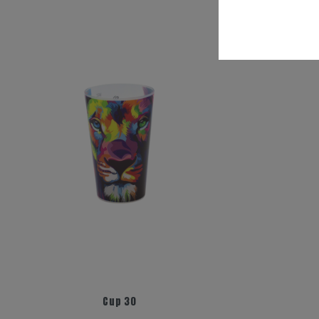
+17
+5
Cup 30