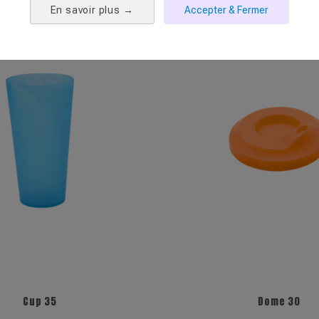
En savoir plus
→
Accepter & Fermer
+5
Cup 35
Dome 30