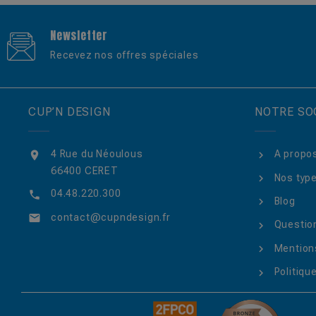
Newsletter
Recevez nos offres spéciales
CUP’N DESIGN
NOTRE SO
4 Rue du Néoulous
A propo

66400 CERET
Nos type
04.48.220.300

Blog
contact@cupndesign.fr

Questio
Mentions
Politique