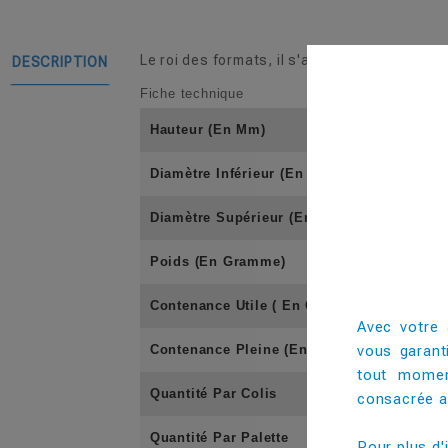
Le roi des formats, il s'adresse aux amateu
DESCRIPTION
Fiche technique
Hauteur (En Mm)
Diamètre Inférieur (En Mm)
Diamètre Supérieur (En Mm)
Poids (En Gramme)
Contenance Utile ( En Cl)
Avec votre 
vous garant
Contenance Pleine (En Cl)
tout momen
Quantité Par Colis
consacrée au
Quantité Par Palette
Pour plus d'