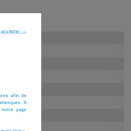
s accepter
→
ires afin de
tistiques. À
 notre page
avoir plus ».