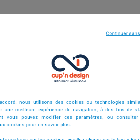
rs de grandes portions.
Continuer san
138
82
108
49
80
accord, nous utilisons des cookies ou technologies simila
ir une meilleure expérience de navigation, à des fins de sta
95
t vous pouvez modifier ces paramètres, ou consulter
200
x cookies pour en savoir plus. ​
3200
informations sur les cookies, veuillez cliquer sur le lien « En s