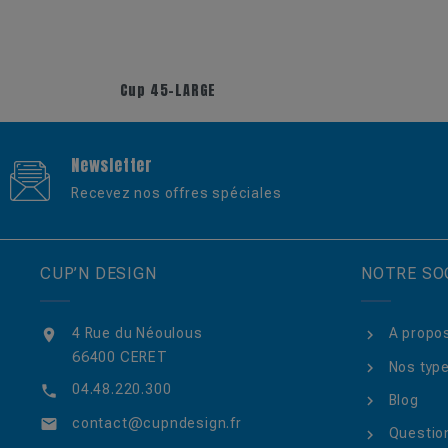
+1
+17
Cup 45-LARGE
Newsletter
Recevez nos offres spéciales
CUP’N DESIGN
NOTRE SO
4 Rue du Néoulous
A propo

66400 CERET
Nos type
04.48.220.300

Blog
contact@cupndesign.fr

Questio