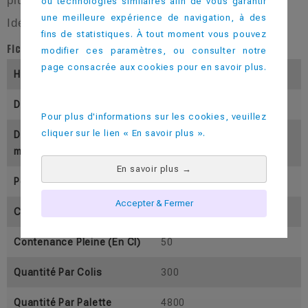
plus bas et plus évasé.
ou technologies similaires afin de vous garantir
une meilleure expérience de navigation, à des
Idéal pour les Mojitos.
fins de statistiques. À tout moment vous pouvez
Fiche technique
modifier ces paramètres, ou consulter notre
page consacrée aux cookies pour en savoir plus.
Hauteur (En Mm)
117
Diamètre Inférieur (En Mm)
70
Pour plus d'informations sur les cookies, veuillez
cliquer sur le lien « En savoir plus ».
Diamètre Supérieur (En M
86
M)
En savoir plus
→
Poids (En Gramme)
35
Accepter & Fermer
Contenance Utile ( En Cl)
45
Contenance Pleine (En Cl)
50
Quantité Par Colis
300
Quantité Par Palette
4800