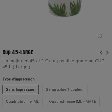
fullscreen
fullscreen
Cup 45-LARGE
chevron_left
chevron_right
Un mojito en 45 cl ? C'est possible grace au CUP
45-L ( Large )
Type d'impression
Sans Impression
Sérigraphie 1 couleur
Quadrichromie IML
Quadrichromie IML - MATE