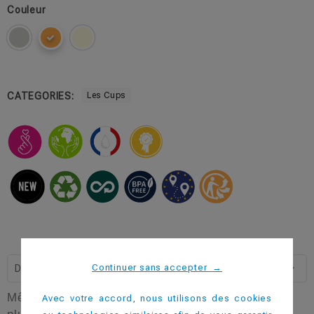
Couleur
CATEGORIES:
Les Cups
Continuer sans accepter
→
Description
Même contenance que le CUP 45, ce gobelet est
Avec votre accord, nous utilisons des cookies