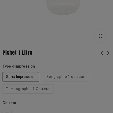
fullscreen
fullscreen
Pichet 1 Litre
chevron_left
chevron_right
Type d'impression
Sans Impression
Sérigraphie 1 couleur
Tampographie 1 Couleur
Couleur