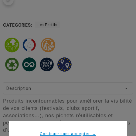
CATEGORIES:
Les Festifs
Description
Produits incontournables pour améliorer la visibilité
de vos clients (festivals, clubs sportif,
associations...), nos pichets réutilisables et
personnalisables sont à la fois solides et pratiques
d'utilisation.
Continuer sans accepter
→