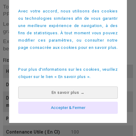
Tous les pichets sont fabriqués en PolyPropylène
Avec votre accord, nous utilisons des cookies
PP5 et sont empilables pour faciliter le stockage.
ou technologies similaires afin de vous garantir
Les pichets disposent d'un bec verseur et d'une
une meilleure expérience de navigation, à des
graduation pour une utilisation plus aisée.
fins de statistiques. À tout moment vous pouvez
modifier ces paramètres, ou consulter notre
Existent en 3 formats pour s'adapter à tous les
page consacrée aux cookies pour en savoir plus.
besoins : 1L, 1,5L ou 2L.
Fiche technique
Pour plus d'informations sur les cookies, veuillez
Hauteur (En Mm)
137.5
cliquer sur le lien « En savoir plus ».
Diamètre Inférieur (En Mm)
97.5
En savoir plus
→
Diamètre Supérieur (En M
131
M)
Accepter & Fermer
Poids (En Gramme)
65
Contenance Utile ( En Cl)
100