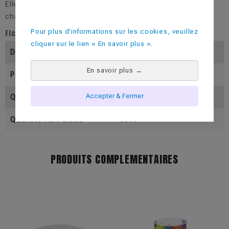
Elle est réutilisable, lavable, recyclable et résistante à la
chaleur.
Pour plus d'informations sur les cookies, veuillez
Fiche technique
cliquer sur le lien « En savoir plus ».
Diamètre (En Mm)
240
En savoir plus
→
Poids (En Gramme)
74
Accepter & Fermer
Quantité Par Colis
200
Quantité Par Palette
5000
PRODUITS COMPLEMENTAIRES