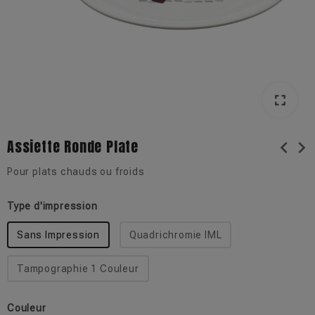
fullscreen
fullscreen
Assiette Ronde Plate
chevron_left
chevron_right
Pour plats chauds ou froids
Type d'impression
Sans Impression
Quadrichromie IML
Tampographie 1 Couleur
Couleur