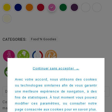
CATEGORIES:
Food'N Goodies
Continuer sans accepter
→
Avec votre accord, nous utilisons des cookies
ou technologies similaires afin de vous garantir
une meilleure expérience de navigation, à des
Description
fins de statistiques. À tout moment vous pouvez
Cette assiette plate est idéale pour une utilisation à la
modifier ces paramètres, ou consulter notre
maison, lors d'événement en plein air, repas populaires...
page consacrée aux cookies pour en savoir plus.