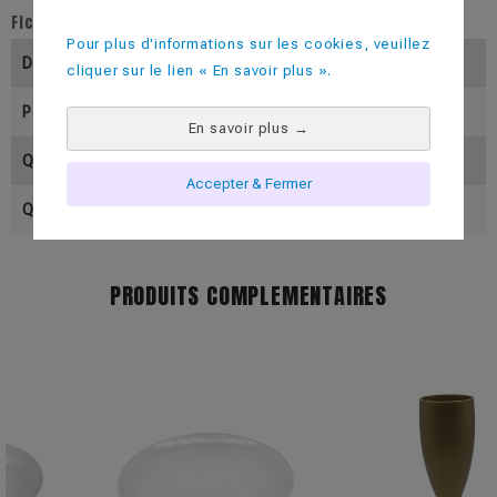
Fiche technique
Pour plus d'informations sur les cookies, veuillez
Diamètre (En Mm)
210
cliquer sur le lien « En savoir plus ».
Poids (En Gramme)
48
En savoir plus
→
Quantité Par Colis
200
Accepter & Fermer
Quantité Par Palette
5000
PRODUITS COMPLEMENTAIRES