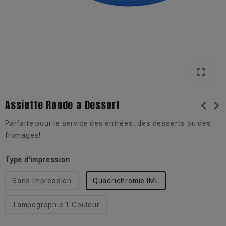
fullscreen
Assiette Ronde a Dessert
chevron_left
chevron_right
Parfaite pour le service des entrées, des desserts ou des
fromages!
Type d'impression
Sans Impression
Quadrichromie IML
Tampographie 1 Couleur