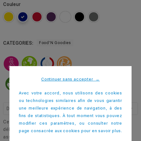
Couleur
CATEGORIES:
Food'N Goodies
Continuer sans accepter
→
Avec votre accord, nous utilisons des cookies
ou technologies similaires afin de vous garantir
une meilleure expérience de navigation, à des
Description
fins de statistiques. À tout moment vous pouvez
Cette petite assiette est parfaite pour accueillir vos
modifier ces paramètres, ou consulter notre
délicieux dessert lors de vos repas de groupes des
page consacrée aux cookies pour en savoir plus.
associations ou des collectivités.