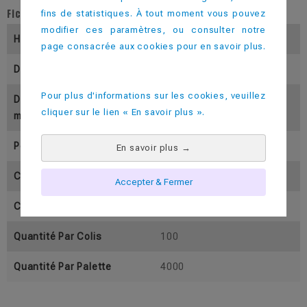
Fiche technique
fins de statistiques. À tout moment vous pouvez
modifier ces paramètres, ou consulter notre
Hauteur (En Mm)
180
page consacrée aux cookies pour en savoir plus.
Diamètre Inférieur (En Mm)
51.5
Pour plus d'informations sur les cookies, veuillez
Diamètre Supérieur (En M
51
cliquer sur le lien « En savoir plus ».
M)
Poids (En Gramme)
43
En savoir plus
→
Contenance Utile ( En Cl)
10
Accepter & Fermer
Contenance Pleine (En Cl)
13
Quantité Par Colis
100
Quantité Par Palette
4000