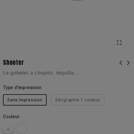
fullscreen
Shooter
chevron_left
chevron_right
Le gobelet a chupito, tequilla...
Type d'impression
Sans Impression
Sérigraphie 1 couleur
Couleur