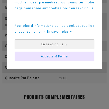
modifier ces paramètres, ou consulter notre
Diamètre Inférieur (En Mm)
42
page consacrée aux cookies pour en savoir plus.
Diamètre Supérieur (En M
48
M)
Pour plus d'informations sur les cookies, veuillez
cliquer sur le lien « En savoir plus ».
Poids (En Gramme)
22
En savoir plus
→
Contenance Utile ( En Cl)
3
Accepter & Fermer
Contenance Pleine (En Cl)
4.5
Quantité Par Colis
350
Quantité Par Palette
12600
PRODUITS COMPLEMENTAIRES