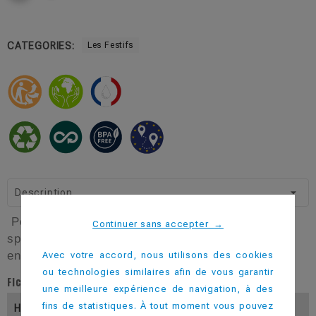
CATEGORIES:
Les Festifs
Description
Pour des dégustations inoubliables (digestifs ou
Continuer sans accepter
→
spiritueux), personnalisez ce verre shot pour
enflammer les soirées.
Avec votre accord, nous utilisons des cookies
ou technologies similaires afin de vous garantir
Fiche technique
une meilleure expérience de navigation, à des
fins de statistiques. À tout moment vous pouvez
Hauteur (En Mm)
46