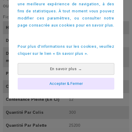
une meilleure expérience de navigation, à des
ou les cafés courts (expresso).
fins de statistiques. À tout moment vous pouvez
Fiche technique
modifier ces paramètres, ou consulter notre
page consacrée aux cookies pour en savoir plus.
Hauteur (En Mm)
70
Diamètre Inférieur (En Mm)
41
Pour plus d'informations sur les cookies, veuillez
cliquer sur le lien « En savoir plus ».
Diamètre Supérieur (En M
55
M)
En savoir plus
→
Poids (En Gramme)
11
Accepter & Fermer
Contenance Utile ( En Cl)
10
Contenance Pleine (En Cl)
12
Quantité Par Colis
300
Quantité Par Palette
25200