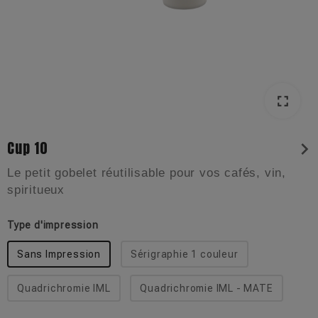
fullscreen
Cup 10
chevron_right
Le petit gobelet réutilisable pour vos cafés, vin,
spiritueux
Type d'impression
Sans Impression
Sérigraphie 1 couleur
Quadrichromie IML
Quadrichromie IML - MATE