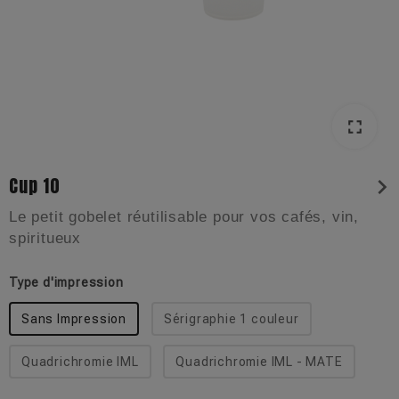
fullscreen
Cup 10
chevron_right
Le petit gobelet réutilisable pour vos cafés, vin,
spiritueux
Type d'impression
Sans Impression
Sérigraphie 1 couleur
Quadrichromie IML
Quadrichromie IML - MATE