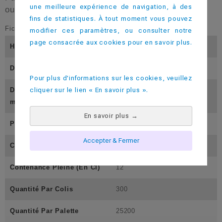
une meilleure expérience de navigation, à des
ou les cafés courts (expresso).
fins de statistiques. À tout moment vous pouvez
Fiche technique
modifier ces paramètres, ou consulter notre
page consacrée aux cookies pour en savoir plus.
Hauteur (En Mm)
70
Diamètre Inférieur (En Mm)
41
Pour plus d'informations sur les cookies, veuillez
cliquer sur le lien « En savoir plus ».
Diamètre Supérieur (En M
55
M)
En savoir plus
→
Poids (En Gramme)
11
Accepter & Fermer
Contenance Utile ( En Cl)
10
Contenance Pleine (En Cl)
12
Quantité Par Colis
300
Quantité Par Palette
25200