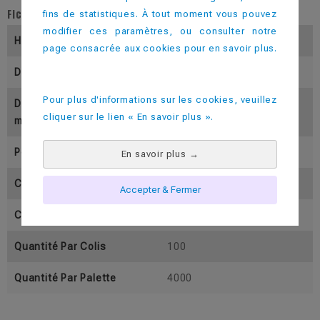
Fiche technique
fins de statistiques. À tout moment vous pouvez
modifier ces paramètres, ou consulter notre
Hauteur (En Mm)
180
page consacrée aux cookies pour en savoir plus.
Diamètre Inférieur (En Mm)
51.5
Pour plus d'informations sur les cookies, veuillez
Diamètre Supérieur (En M
51
cliquer sur le lien « En savoir plus ».
M)
Poids (En Gramme)
43
En savoir plus
→
Contenance Utile ( En Cl)
10
Accepter & Fermer
Contenance Pleine (En Cl)
13
Quantité Par Colis
100
Quantité Par Palette
4000