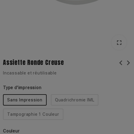
fullscreen
Assiette Ronde Creuse
chevron_left
chevron_right
Incassable et réutilisable
Type d'impression
Sans Impression
Quadrichromie IML
Tampographie 1 Couleur
Couleur