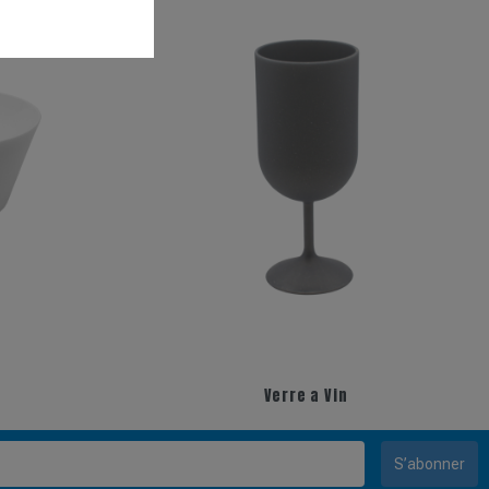
Verre a Vin
S’abonner