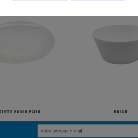
+11
siette Ronde Plate
Bol 50