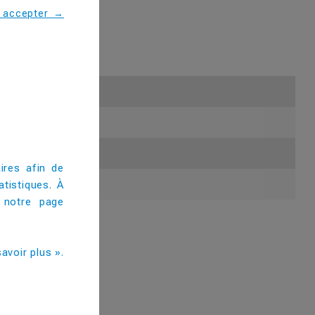
s accepter
→
autres festivités.
ires afin de
tistiques. À
 notre page
avoir plus ».