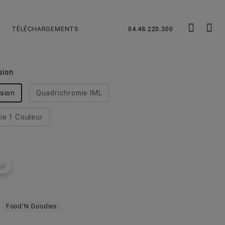
onde Creuse
chevron_left
chevron_right
T
TÉLÉCHARGEMENTS
04.48.220.300
réutilisable
sion
sion
Quadrichromie IML
e 1 Couleur
Food'N Goodies