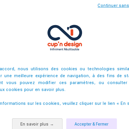
Continuer san
s repas chauds ou froids lors de vos réceptions, banquets et 
213
68
200
accord, nous utilisons des cookies ou technologies simila
ir une meilleure expérience de navigation, à des fins de sta
5000
t vous pouvez modifier ces paramètres, ou consulter
x cookies pour en savoir plus. ​
PRODUITS COMPLEMENTAIRES
informations sur les cookies, veuillez cliquer sur le lien « En s
En savoir plus
→
Accepter & Fermer