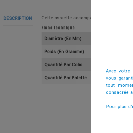
Cette assiette accompagnera avec succès vo
DESCRIPTION
Fiche technique
Diamètre (En Mm)
Poids (En Gramme)
Quantité Par Colis
Avec votre 
vous garant
Quantité Par Palette
tout momen
consacrée au
Pour plus d'