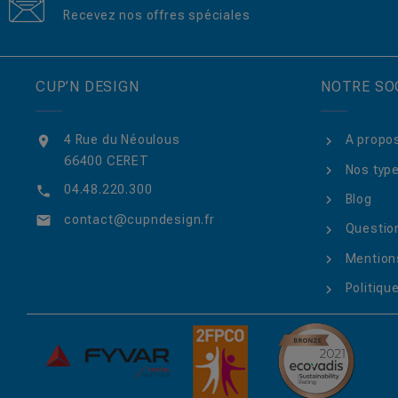
Recevez nos offres spéciales
CUP’N DESIGN
NOTRE SO
4 Rue du Néoulous
A propo

66400 CERET
Nos type
04.48.220.300

Blog
contact@cupndesign.fr

Questio
Mentions
Politique