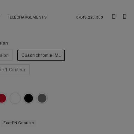
onde Creuse
chevron_left
chevron_right
T
TÉLÉCHARGEMENTS
04.48.220.300
réutilisable
sion
sion
Quadrichromie IML
e 1 Couleur
Food'N Goodies