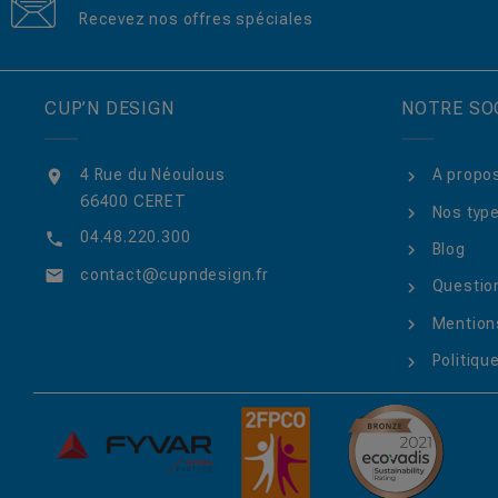
Recevez nos offres spéciales
CUP’N DESIGN
NOTRE SO
4 Rue du Néoulous
A propo

66400 CERET
Nos type
04.48.220.300

Blog
contact@cupndesign.fr

Questio
Mentions
Politique