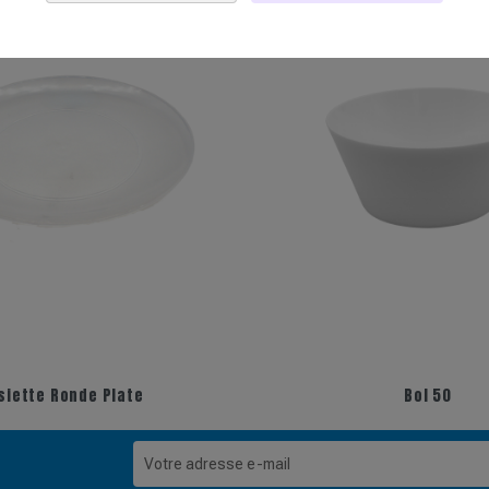
+11
siette Ronde Plate
Bol 50