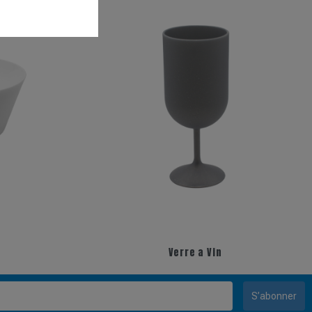
Verre a Vin
S’abonner