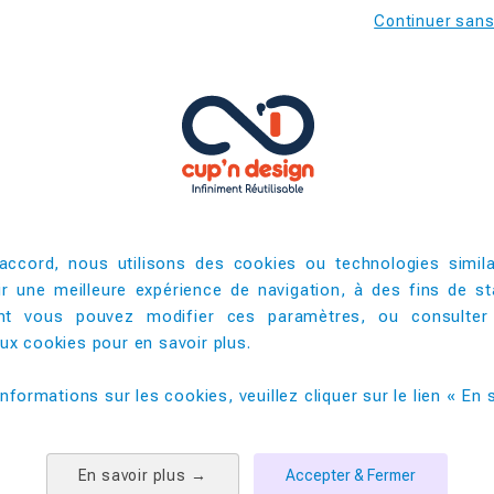
Continuer san
s repas chauds ou froids lors de vos réceptions, banquets et 
213
68
200
accord, nous utilisons des cookies ou technologies simila
ir une meilleure expérience de navigation, à des fins de sta
5000
t vous pouvez modifier ces paramètres, ou consulter
x cookies pour en savoir plus. ​
PRODUITS COMPLEMENTAIRES
informations sur les cookies, veuillez cliquer sur le lien « En s
En savoir plus
→
Accepter & Fermer