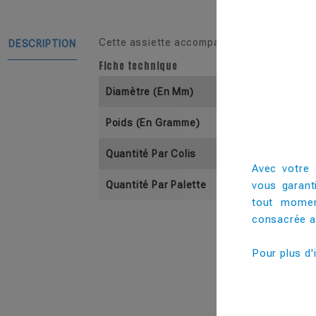
Cette assiette accompagnera avec succès vo
DESCRIPTION
Fiche technique
Diamètre (En Mm)
Poids (En Gramme)
Quantité Par Colis
Avec votre 
vous garant
Quantité Par Palette
tout momen
consacrée au
Pour plus d'