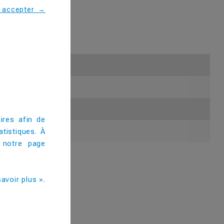
s accepter
→
autres festivités.
ires afin de
tistiques. À
 notre page
avoir plus ».