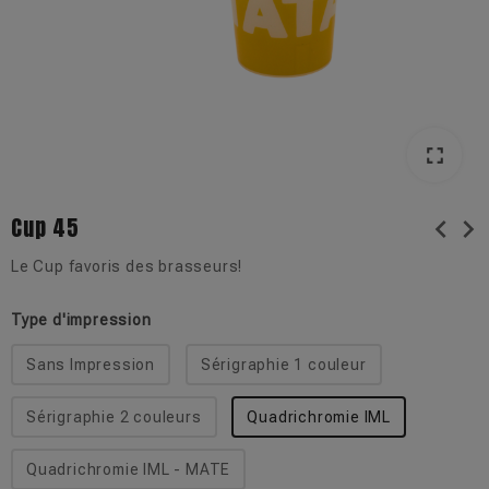
fullscreen
fullscreen
Cup 45
chevron_left
chevron_right
Le Cup favoris des brasseurs!
Type d'impression
Sans Impression
Sérigraphie 1 couleur
Sérigraphie 2 couleurs
Quadrichromie IML
Quadrichromie IML - MATE