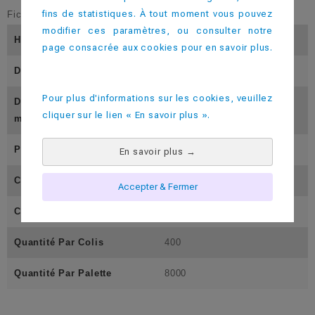
fins de statistiques. À tout moment vous pouvez
Fiche technique
modifier ces paramètres, ou consulter notre
Hauteur (En Mm)
149
page consacrée aux cookies pour en savoir plus.
Diamètre Inférieur (En Mm)
58
Pour plus d'informations sur les cookies, veuillez
Diamètre Supérieur (En M
79
cliquer sur le lien « En savoir plus ».
M)
Poids (En Gramme)
40
En savoir plus
→
Contenance Utile ( En Cl)
45
Accepter & Fermer
Contenance Pleine (En Cl)
50
Quantité Par Colis
400
Quantité Par Palette
8000