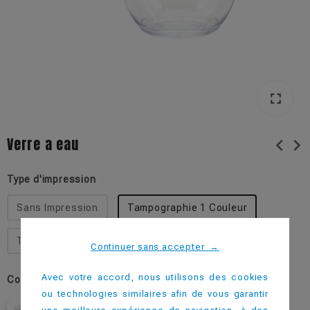
fullscreen
fullscreen
Verre a eau
chevron_left
chevron_right
Type d'impression
Sans Impression
Tampographie 1 Couleur
Tampographie 2 Couleurs
Continuer sans accepter
→
Avec votre accord, nous utilisons des cookies
Couleur
ou technologies similaires afin de vous garantir