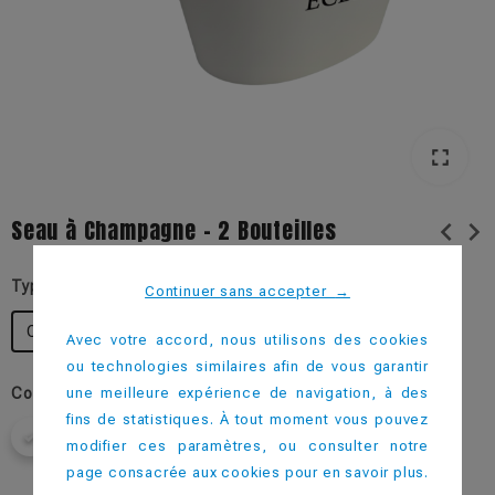
fullscreen
Seau à Champagne - 2 Bouteilles
chevron_left
chevron_right
Type d'impression
Continuer sans accepter
→
Quadrichromie IML
Quadrichromie IML - MATE
Avec votre accord, nous utilisons des cookies
ou technologies similaires afin de vous garantir
une meilleure expérience de navigation, à des
Couleur
fins de statistiques. À tout moment vous pouvez
modifier ces paramètres, ou consulter notre
page consacrée aux cookies pour en savoir plus.