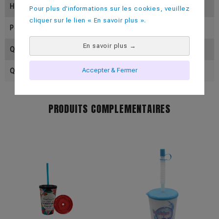
Hauteur (En Mm)
67
Pour plus d'informations sur les cookies, veuillez
cliquer sur le lien « En savoir plus ».
Poids (En Gramme)
147
En savoir plus
→
Quantité Par Colis
50
Accepter & Fermer
Quantité Par Palette
1000
PRODUITS COMPLEMENTAIRES