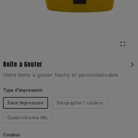
fullscreen
Boite a Gouter
chevron_right
Votre boite à gouter flashy et personnalisable
Type d'impression
Sans Impression
Sérigraphie 1 couleur
Quadrichromie IML
Couleur