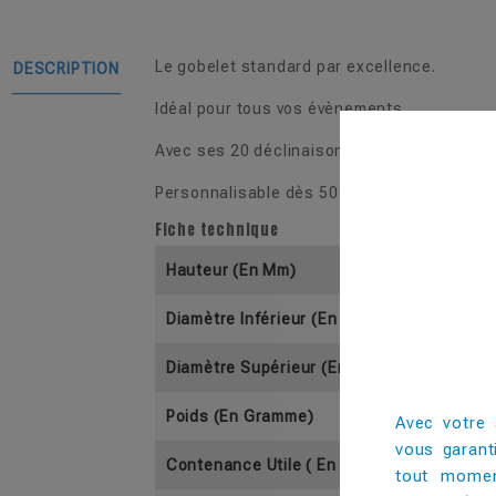
Le gobelet standard par excellence.
DESCRIPTION
Idéal pour tous vos évènements.
Avec ses 20 déclinaisons de couleur, il s'a
Personnalisable dès 50 pièces.
Fiche technique
Hauteur (En Mm)
Diamètre Inférieur (En Mm)
Diamètre Supérieur (En Mm)
Poids (En Gramme)
Avec votre 
vous garant
Contenance Utile ( En Cl)
tout momen