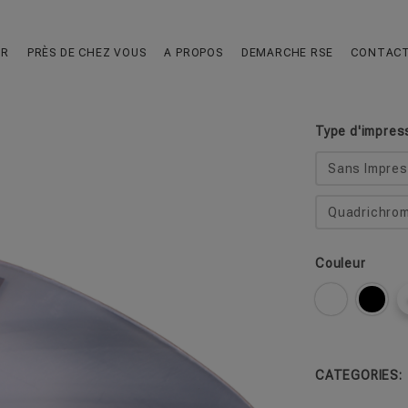
Cup 30 Vag
UR
PRÈS DE CHEZ VOUS
A PROPOS
DEMARCHE RSE
CONTAC
Le Gobelet Réu
Type d'impres
Sans Impres
Quadrichrom
Couleur
CATEGORIES: