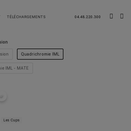
ues
chevron_left
chevron_right
T
TÉLÉCHARGEMENTS
04.48.220.300
tilisable 33cl le plus utilisé partout en France
sion
sion
Quadrichromie IML
ie IML - MATE
Les Cups