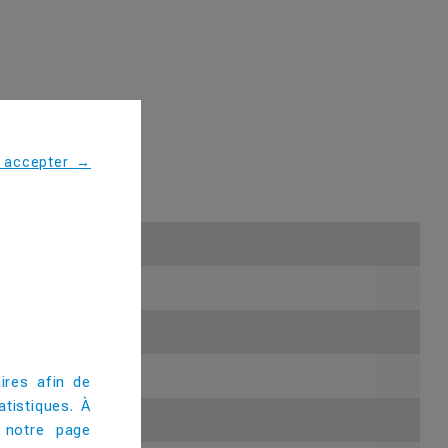
s accepter
→
ires afin de
tistiques. À
 notre page