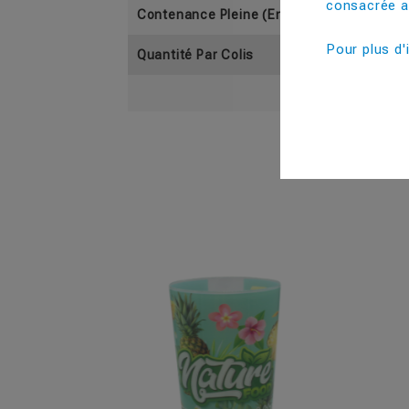
consacrée au
Contenance Pleine (En Cl)
Pour plus d'
Quantité Par Colis