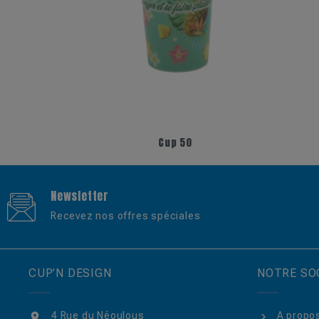
+6
+5
Cup 50
Newsletter
Recevez nos offres spéciales
CUP’N DESIGN
NOTRE SO
4 Rue du Néoulous
A propo
