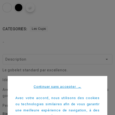
CATEGORIES:
Les Cups
-
Description
Le gobelet standard par excellence.
Idéal pour tous vos évènements.
Continuer sans accepter
→
Avec ses 20 déclinaisons de couleur, il s'adapte à tous les
goûts.
Avec votre accord, nous utilisons des cookies
ou technologies similaires afin de vous garantir
Personnalisable dès 50 pièces.
une meilleure expérience de navigation, à des
Fiche technique