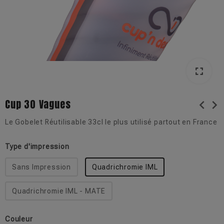
fullscreen
Cup 30 Vagues
chevron_left
chevron_right
Le Gobelet Réutilisable 33cl le plus utilisé partout en France
Type d'impression
Sans Impression
Quadrichromie IML
Quadrichromie IML - MATE
Couleur