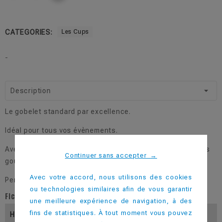
CATEGORIES:
Les Cups
-
Description
Le gobelet standard par excellence.
Idéal pour tous vos évènements.
Avec ses 20 déclinaisons de couleur, il s'adapte à tous les
Continuer sans accepter
→
goûts.
Avec votre accord, nous utilisons des cookies
Personnalisable dès 50 pièces.
ou technologies similaires afin de vous garantir
Fiche technique
une meilleure expérience de navigation, à des
fins de statistiques. À tout moment vous pouvez
Hauteur (En Mm)
117