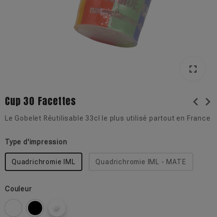
fullscreen
fullscreen
Cup 30 Facettes
chevron_left
chevron_right
Le Gobelet Réutilisable 33cl le plus utilisé partout en France
Type d'impression
Quadrichromie IML
Quadrichromie IML - MATE
Couleur