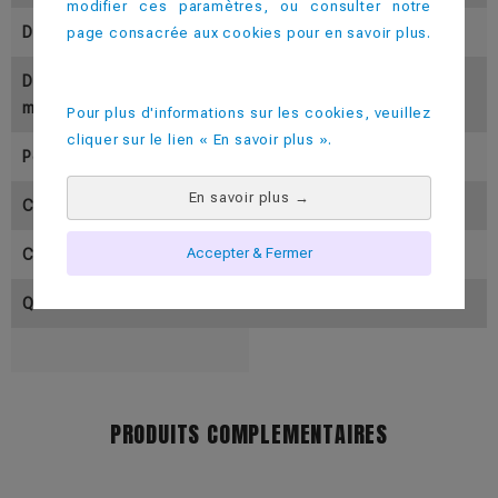
modifier ces paramètres, ou consulter notre
Diamètre Inférieur (En Mm)
53
page consacrée aux cookies pour en savoir plus.
Diamètre Supérieur (En M
73
M)
Pour plus d'informations sur les cookies, veuillez
cliquer sur le lien « En savoir plus ».
Poids (En Gramme)
30
En savoir plus
→
Contenance Utile ( En Cl)
25-30
Accepter & Fermer
Contenance Pleine (En Cl)
33
Quantité Par Colis
500
PRODUITS COMPLEMENTAIRES