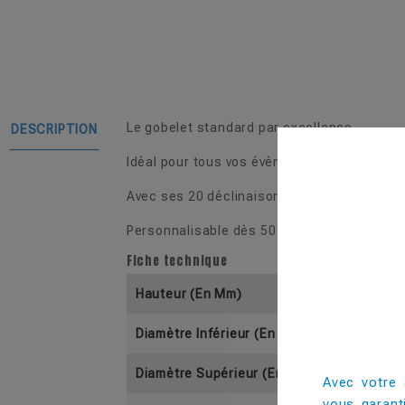
Le gobelet standard par excellence.
DESCRIPTION
Idéal pour tous vos évènements.
Avec ses 20 déclinaisons de couleur, il s'a
Personnalisable dès 50 pièces.
Fiche technique
Hauteur (En Mm)
Diamètre Inférieur (En Mm)
Diamètre Supérieur (En Mm)
Avec votre 
vous garant