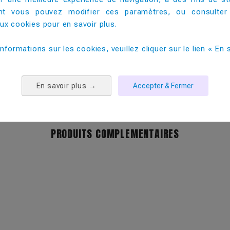
30
t vous pouvez modifier ces paramètres, ou consulter
x cookies pour en savoir plus. ​
25-30
informations sur les cookies, veuillez cliquer sur le lien « En s
33
500
En savoir plus
→
Accepter & Fermer
PRODUITS COMPLEMENTAIRES