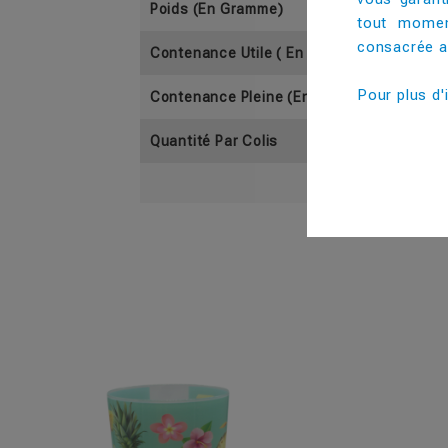
Poids (En Gramme)
tout momen
consacrée au
Contenance Utile ( En Cl)
Pour plus d'
Contenance Pleine (En Cl)
Quantité Par Colis