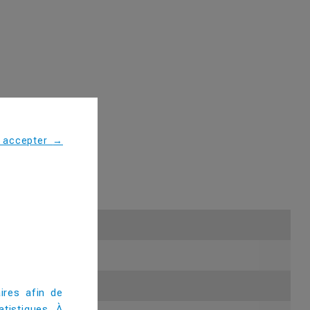
s accepter
→
ires afin de
tistiques. À