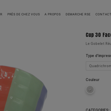
UR
PRÈS DE CHEZ VOUS
A PROPOS
DEMARCHE RSE
CONTAC
fullscreen
fullscreen
Cup 30 Fac
Le Gobelet Réu
Type d'impres
Quadrichrom
Couleur
CATEGORIES: