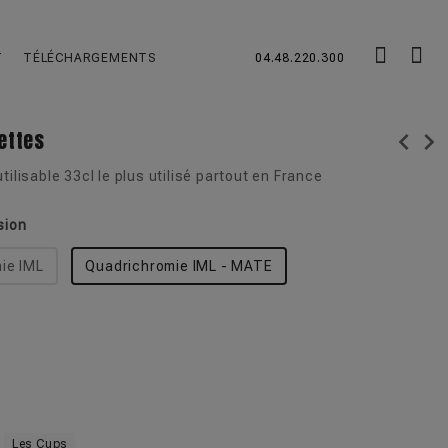
T
TÉLÉCHARGEMENTS
04.48.220.300
ettes
chevron_left
chevron_right
tilisable 33cl le plus utilisé partout en France
sion
ie IML
Quadrichromie IML - MATE
Les Cups