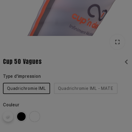
fullscreen
Cup 50 Vagues
chevron_left
Type d'impression
Quadrichromie IML
Quadrichromie IML - MATE
Couleur