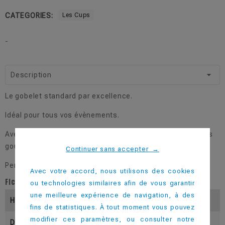
CATEGORIES:
Les Cups
-
Description
Le gobelet standard par excellence.
Idéal pour tous vos évènements.
Avec ses 20 déclinaisons de couleur, il s'adapte à tous les
goûts.
Continuer sans accepter
→
Personnalisable dès 50 pièces.
Avec votre accord, nous utilisons des cookies
Fiche technique
ou technologies similaires afin de vous garantir
une meilleure expérience de navigation, à des
Hauteur (En Mm)
117
fins de statistiques. À tout moment vous pouvez
modifier ces paramètres, ou consulter notre
Diamètre Inférieur (En Mm)
53