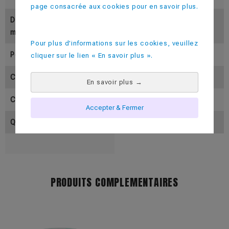
page consacrée aux cookies pour en savoir plus.
Diamètre Supérieur (En M
73
M)
Pour plus d'informations sur les cookies, veuillez
Poids (En Gramme)
30
cliquer sur le lien « En savoir plus ».
Contenance Utile ( En Cl)
25-30
En savoir plus
→
Contenance Pleine (En Cl)
33
Accepter & Fermer
Quantité Par Colis
500
PRODUITS COMPLEMENTAIRES