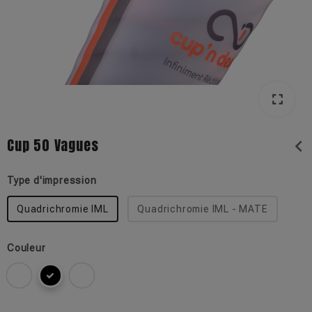
fullscreen
Cup 50 Vagues
chevron_left
Type d'impression
Quadrichromie IML
Quadrichromie IML - MATE
Couleur