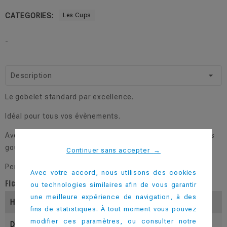
CATEGORIES:
Les Cups
-
Description
Le gobelet standard par excellence.
Idéal pour tous vos évènements.
Avec ses 20 déclinaisons de couleur, il s'adapte à tous les
goûts.
Continuer sans accepter
→
Personnalisable dès 50 pièces.
Avec votre accord, nous utilisons des cookies
Fiche technique
ou technologies similaires afin de vous garantir
une meilleure expérience de navigation, à des
Hauteur (En Mm)
117
fins de statistiques. À tout moment vous pouvez
modifier ces paramètres, ou consulter notre
Diamètre Inférieur (En Mm)
53