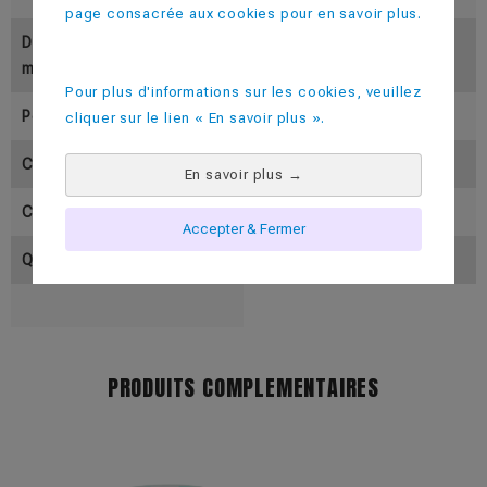
page consacrée aux cookies pour en savoir plus.
Diamètre Supérieur (En M
73
M)
Pour plus d'informations sur les cookies, veuillez
Poids (En Gramme)
30
cliquer sur le lien « En savoir plus ».
Contenance Utile ( En Cl)
25-30
En savoir plus
→
Contenance Pleine (En Cl)
33
Accepter & Fermer
Quantité Par Colis
500
PRODUITS COMPLEMENTAIRES