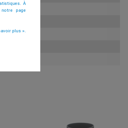
tistiques. À
 notre page
avoir plus ».