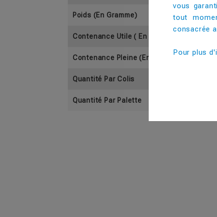
vous garant
Poids (En Gramme)
tout momen
consacrée au
Contenance Utile ( En Cl)
Pour plus d'
Contenance Pleine (En Cl)
Quantité Par Colis
Quantité Par Palette