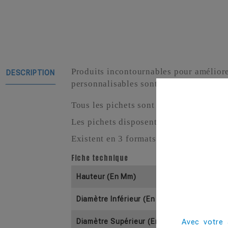
Produits incontournables pour améliorer l
DESCRIPTION
personnalisables sont à la fois solides e
Tous les pichets sont fabriqués en Popl
Les pichets disposent d'un bec verseur 
Existent en 3 formats pour s'adapter à t
Fiche technique
Hauteur (En Mm)
Diamètre Inférieur (En Mm)
Avec votre 
Diamètre Supérieur (En Mm)