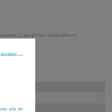
iations...), nos pichets réutilisables et
age.
s accepter
→
ires afin de