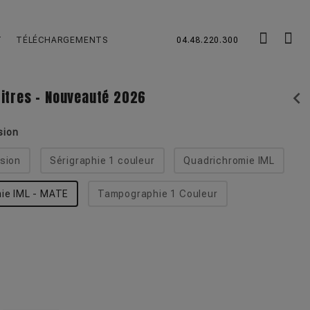
T
TÉLÉCHARGEMENTS
04.48.220.300
Litres - Nouveauté 2026
chevron_left
sion
sion
Sérigraphie 1 couleur
Quadrichromie IML
ie IML - MATE
Tampographie 1 Couleur